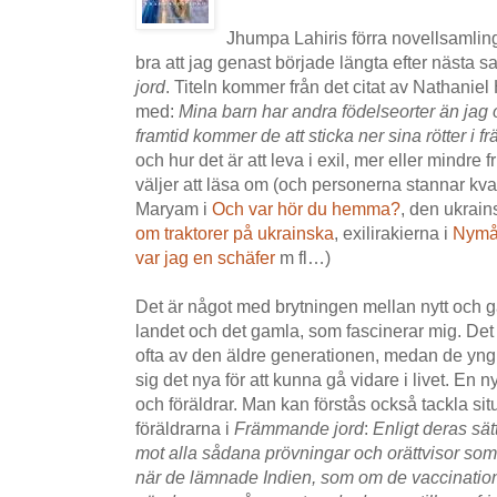
Jhumpa Lahiris förra novellsamlin
bra att jag genast började längta efter nästa s
jord
. Titeln kommer från det citat av Nathani
med:
Mina barn har andra födelseorter än jag 
framtid kommer de att sticka ner sina rötter i 
och hur det är att leva i exil, mer eller mindre fr
väljer att läsa om (och personerna stannar kv
Maryam i
Och var hör du hemma?
, den ukrain
om traktorer på ukrainska
, exilirakierna i
Nymå
var jag en schäfer
m fl…)
Det är något med brytningen mellan nytt och g
landet och det gamla, som fascinerar mig. De
ofta av den äldre generationen, medan de yngre 
sig det nya för att kunna gå vidare i livet. En 
och föräldrar. Man kan förstås också tackla s
föräldrarna i
Främmande jord
:
Enligt deras sä
mot alla sådana prövningar och orättvisor som 
när de lämnade Indien, som om de vaccination