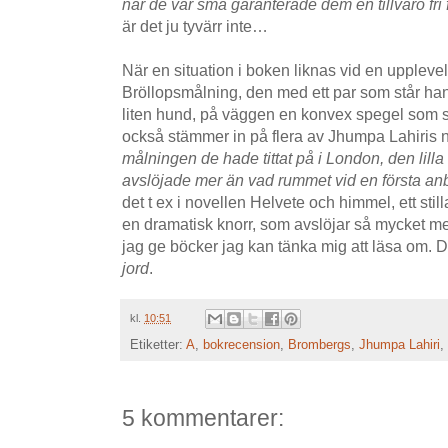
när de var små garanterade dem en tillvaro fri 
är det ju tyvärr inte…
När en situation i boken liknas vid en uppleve
Bröllopsmålning, den med ett par som står han
liten hund, på väggen en konvex spegel som spe
också stämmer in på flera av Jhumpa Lahiris 
målningen de hade tittat på i London, den lil
avslöjade mer än vad rummet vid en första anb
det t ex i novellen Helvete och himmel, ett stil
en dramatisk knorr, som avslöjar så mycket mer
jag ge böcker jag kan tänka mig att läsa om. 
jord
.
kl.
10:51
Etiketter:
A
,
bokrecension
,
Brombergs
,
Jhumpa Lahiri
,
5 kommentarer: