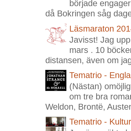
började engagera
då Bokringen såg dagen
Läsmaraton 201
Javisst! Jag upp
mars . 10 böcker
distansen, även om jag 
Tematrio - Engl
(Nästan) omöjlig
om tre bra roman
Weldon, Brontë, Austen,
Tematrio - Kultu