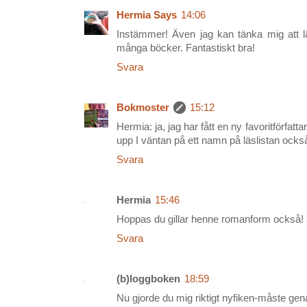
Hermia Says
14:06
Instämmer! Även jag kan tänka mig att l
många böcker. Fantastiskt bra!
Svara
Bokmoster
15:12
Hermia: ja, jag har fått en ny favoritförfatt
upp I väntan på ett namn på läslistan ocks
Svara
Hermia
15:46
Hoppas du gillar henne romanform också!
Svara
(b)loggboken
18:59
Nu gjorde du mig riktigt nyfiken-måste gena