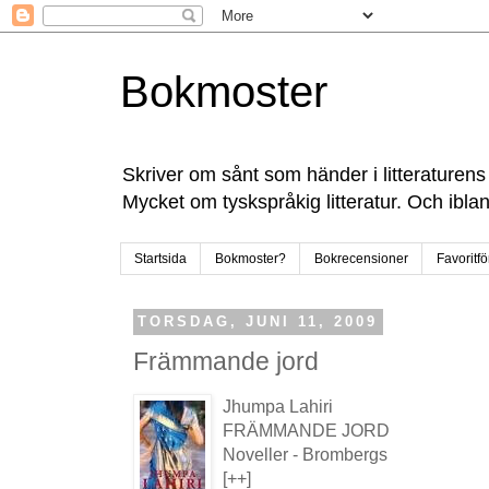
Bokmoster
Skriver om sånt som händer i litteraturens
Mycket om tyskspråkig litteratur. Och ibla
Startsida
Bokmoster?
Bokrecensioner
Favoritfö
TORSDAG, JUNI 11, 2009
Främmande jord
Jhumpa Lahiri
FRÄMMANDE JORD
Noveller - Brombergs
[++]